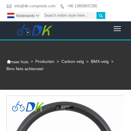

info@dk-composite.com
+86 13859937280


Nederlands

Togg

>
Producten
>
Carbon velg
>
BMX-velg
>
naar huis
Bmx fiets achterwiel