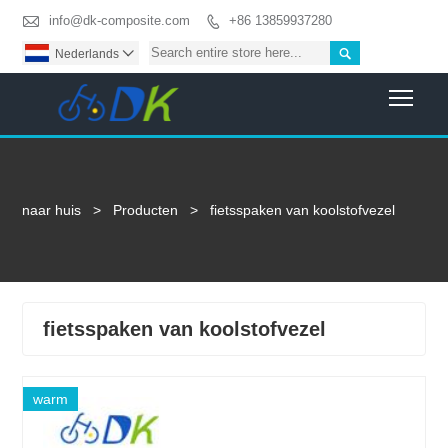

info@dk-composite.com
+86 13859937280


Nederlands

Togg
naar huis
>
Producten
>
fietsspaken van koolstofvezel
fietsspaken van koolstofvezel
warm