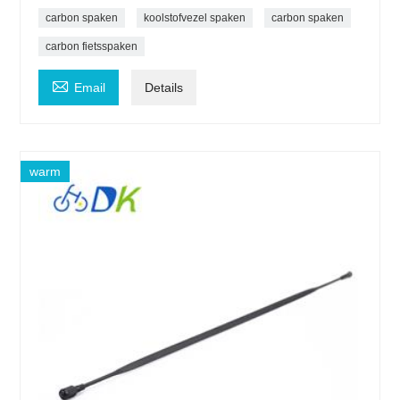
carbon spaken
koolstofvezel spaken
carbon spaken
carbon fietsspaken

Email
Details
warm