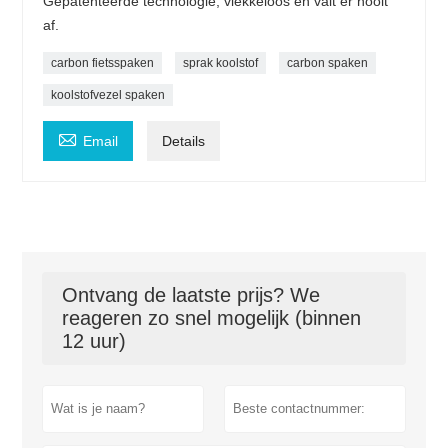
Gepatenteerde technologie, vlekkeloos en valt er nooit
af.
carbon fietsspaken
sprak koolstof
carbon spaken
koolstofvezel spaken

Email
Details
Ontvang de laatste prijs? We
reageren zo snel mogelijk (binnen
12 uur)